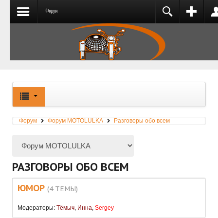
Форум
РЕГИСТРАЦИЯ
ВХОД
Добро пожаловать на сайт Motolulka.ru! Если
Вы еще не зарегистрированы, пожалуйста,
нажмите ссылку "Регистрация".
Запомнить меня
Форум
Форум MOTOLULKA
Разговоры обо всем
ВОЙТИ
Запомнить меня
Регистрация
Забыли логин?
ВОЙТИ
Забыли пароль?
РАЗГОВОРЫ ОБО ВСЕМ
Регистрация
ЮМОР
(4 ТЕМЫ)
Забыли логин?
Забыли пароль?
Модераторы:
Тёмыч
,
Инна
,
Sergey