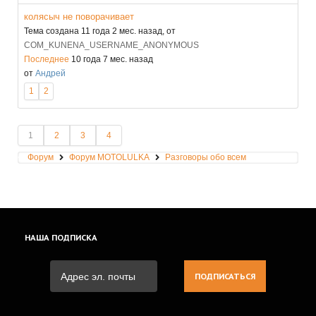
колясыч не поворачивает
Тема создана 11 года 2 мес. назад, от
COM_KUNENA_USERNAME_ANONYMOUS
Последнее
10 года 7 мес. назад
от
Андрей
1
2
1
2
3
4
Форум
Форум MOTOLULKA
Разговоры обо всем
НАША
ПОДПИСКА