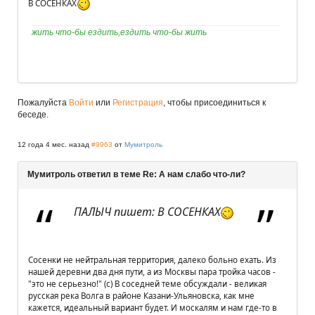
В СОСЕНКАХ
жить что-бы ездить,ездить что-бы жить
Пожалуйста
Войти
или
Регистрация
, чтобы присоединиться к
беседе.
12 года 4 мес. назад
#9963
от
Мумитроль
Мумитроль ответил в теме Re: А нам слабо что-ли?
ПАЛЫЧ пишет: В СОСЕНКАХ
Сосенки не нейтральная территория, далеко больно ехать. Из
нашей деревни два дня пути, а из Москвы пара тройка часов -
"это не серьезно!" (с) В соседней теме обсуждали - великая
русская река Волга в районе Казани-Ульяновска, как мне
кажется, идеальный вариант будет. И москалям и нам где-то в