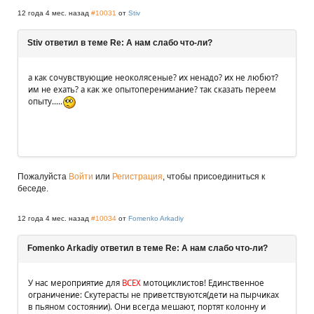
12 года 4 мес. назад
#10031
от
Stiv
Stiv ответил в теме Re: А нам слабо что-ли?
а как сочувствующие неоколясеные? их ненадо? их не любют?
им не ехать? а как же опытоперенимание? так сказать переем
опыту.....
Пожалуйста
Войти
или
Регистрация
, чтобы присоединиться к
беседе.
12 года 4 мес. назад
#10034
от
Fomenko Arkadiy
Fomenko Arkadiy ответил в теме Re: А нам слабо что-ли?
У нас мероприятие для
ВСЕХ
мотоциклистов! Единственное
ограничение: Скутерасты не приветствуются(дети на пырчиках
в пьяном состоянии). Они всегда мешают, портят колонну и