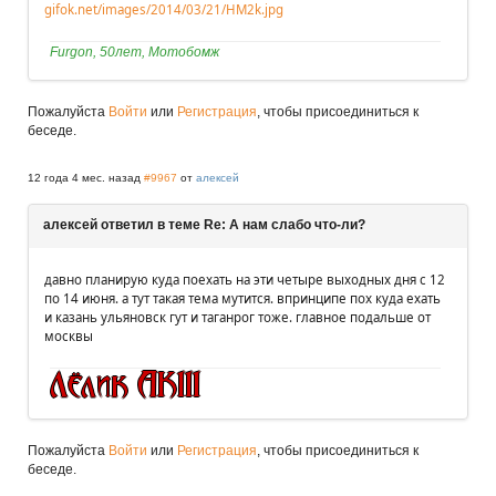
gifok.net/images/2014/03/21/HM2k.jpg
Furgon, 50лет, Мотобомж
Пожалуйста
Войти
или
Регистрация
, чтобы присоединиться к
беседе.
12 года 4 мес. назад
#9967
от
алексей
алексей ответил в теме Re: А нам слабо что-ли?
давно планирую куда поехать на эти четыре выходных дня с 12
по 14 июня. а тут такая тема мутится. впринципе пох куда ехать
и казань ульяновск гут и таганрог тоже. главное подальше от
москвы
Пожалуйста
Войти
или
Регистрация
, чтобы присоединиться к
беседе.