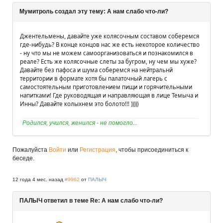
Мумитроль создал эту тему: А нам слабо что-ли?
Джентельмены, давайте уже колясочным составом соберемся
где-нибудь? В конце концов нас же есть некоторое количество
- ну что мы не можем самоорганизоваться и познакомился в
реале? Есть же колясочные слеты за бугром, ну чем мы хуже?
Давайте без пафоса и шума соберемся на нейтральнй
территории в формате хотя бы палаточный лагерь с
самостоятельным приготовлением пищи и горячительными
напитками! Где руководящая и направляющая в лице Темыча и
Инны? Давайте колыхнем это болото!!! )))))
Родился, учился, женился - не помогло...
Пожалуйста
Войти
или
Регистрация
, чтобы присоединиться к
беседе.
12 года 4 мес. назад
#9962
от
ПАЛЫЧ
ПАЛЫЧ ответил в теме Re: А нам слабо что-ли?