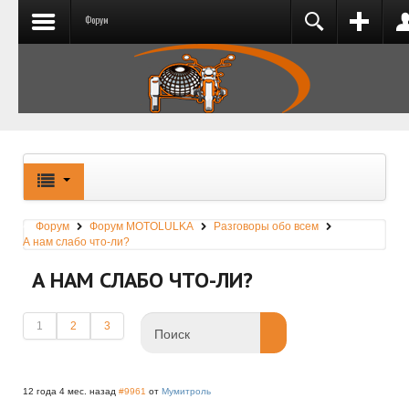
Форум
РЕГИСТРАЦИЯ
ВХОД
Добро пожаловать на сайт Motolulka.ru! Если
Вы еще не зарегистрированы, пожалуйста,
нажмите ссылку "Регистрация".
Запомнить меня
Форум
Форум MOTOLULKA
Разговоры обо всем
ВОЙТИ
А нам слабо что-ли?
Запомнить меня
А НАМ СЛАБО ЧТО-ЛИ?
Регистрация
Забыли логин?
ВОЙТИ
Забыли пароль?
1
2
3
Регистрация
Забыли логин?
Забыли пароль?
12 года 4 мес. назад
#9961
от
Мумитроль