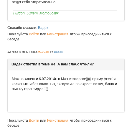
ведут себя отвратительно.
Furgon, 50лет, Мотобомж
Спасибо сказали:
Вадёк
Пожалуйста
Войти
или
Регистрация
, чтобы присоединиться к
беседе.
12 года 4 мес. назад
#10035
от
Вадёк
Вадёк ответил в теме Re: А нам слабо что-ли?
Можно канеш и 6.07.2014г. в Магнитогорске)))))) приму фсех! и
колясных, и без колясных, экскурсию по окрестностям, баню и
пьянку гарантирую!!!))
Пожалуйста
Войти
или
Регистрация
, чтобы присоединиться к
беседе.