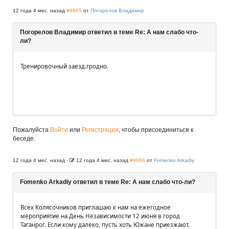
12 года 4 мес. назад
#9965
от
Погорелов Владимир
Погорелов Владимир ответил в теме Re: А нам слабо что-
ли?
Тренировочный заезд.гродно.
Пожалуйста
Войти
или
Регистрация
, чтобы присоединиться к
беседе.
12 года 4 мес. назад
-
12 года 4 мес. назад
#9966
от
Fomenko Arkadiy
Fomenko Arkadiy ответил в теме Re: А нам слабо что-ли?
Всех Колясочников приглашаю к нам на ежегодное
мероприятие на День Независимости 12 июня в город
Таганрог. Если кому далеко, пусть хоть Южане приезжают.