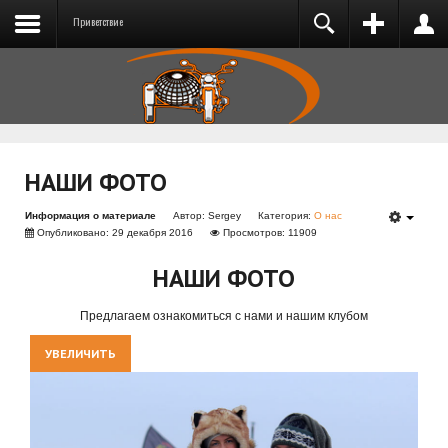
Приветствие
РЕГИСТРАЦИЯ
ВХОД
Добро пожаловать на сайт Motolulka.ru! Если
Вы еще не зарегистрированы, пожалуйста,
нажмите ссылку "Регистрация".
НАШИ ФОТО
Запомнить меня
Информация о материале
Автор:
Sergey
Категория:
О нас
Опубликовано: 29 декабря 2016
Просмотров: 11909
ВОЙТИ
Запомнить меня
НАШИ ФОТО
Регистрация
Предлагаем ознакомиться с нами и нашим клубом
Забыли логин?
ВОЙТИ
Забыли пароль?
УВЕЛИЧИТЬ
Регистрация
Забыли логин?
Забыли пароль?