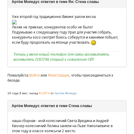
Артём Мопедус ответил в теме Re: Стена славы
Уже второй год традиционно Викинг ралли весна
Лелик не приехал, конкурентов особо не было!
Подумываю к следующему году Урал для участия собрать,
конкуренты косо смотрят боюсь соберутся и камнями побьют,
если буду продолжать на японце участвовать
Теперь у меня новый телефон для связи восемьдевять
восемьпять 2IЗО798 старый к сожалению ОЙ!
Пожалуйста
Войти
или
Регистрация
, чтобы присоединиться к
беседе.
10 года 8 мес. назад
#12874
от
Артём Мопедус
Артём Мопедус ответил в теме Стена славы
наша сборная - мой колесничий Света Вредина и Андрей
Квочер колесничий Лелика заняли на Льве Николаевиче в
этом году в классе колясычи 2 место.