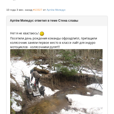
10 года 3 мес. назад
#13327
от
Артём Мопедус
Артём Мопедус ответил в теме Стена славы
Нет я не хвастаюсь!
Посетили день рождения команды офроадпипл, притащили
колясочник заняли первое место в классе лайт для эндуро
мотоциклов - колясочники рулят!!!